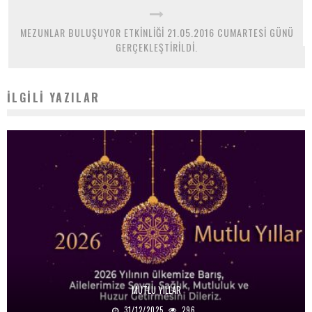
MEZUNLAR BULUŞUYOR ETKİNLİĞİ 21.05.2016 CUMARTESİ GÜNÜ
GERÇEKLEŞTİRİLDİ.
İLGILI YAZILAR
MUTLU YILLAR
31/12/2025
296