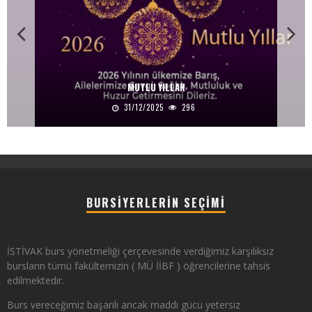
MUTLU YILLAR
31/12/2025
296
BURSIYERLERIN SEÇIMI
İSTİVAK burs yönetmeliği çerçevesinde verdiğimiz karşılıksız
bursların tümü fakültemizin ( MÜ İİBF ) öğrencilerine tahsis
edilmektedir.
Burs vereceğimiz başarılı ancak maddi gücü yetersiz