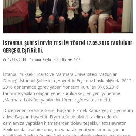
İSTANBUL ŞUBESİ DEVİR TESLİM TÖRENİ 17.05.2016 TARİHİNDE
GERÇEKLEŞTİRİLDİ.
17/05/2016
Ana Sayfa
,
Etkinlik
1314
İstanbul Yüksek Ticaret ve Marmara Üniversitesi Mezunlar
Derneği İstanbul Şubesinin ,Hayrettin Eryılmaz başkanlığında 2012-
2016 döneminde görev yapan Yönetim Kurulları 07.05.2016
tarihinde yapılan olağan genel kurulda seçilen yeni yönetime
,Marmara Lokal’de yapılan bir törenle görevi teslim etti.
Düzenlenen törende Genel Başkan Hikmek Kabuk geçmiş yönetim
adına Başkan Hayrettin Eryılmaz’a bir plaket takdim ederek
camiamıza yaptıkları hizmetlerden dolayı teşekkür etti.Hayrettin
Eryılmaz da kısa bir konuşma yaparak, yeni yönetime başarılar
diledi.Yeni Başkan Bülent Doğu da söz alarak çalışmaların devam