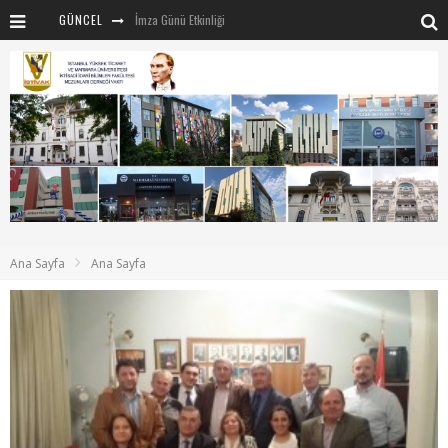
GÜNCEL
İmza Günü Etkinliği
İSTİVAK 2025 Haziran ayı Olağan Yönetim Kurulu
İSTİVAK 2025 Nisan Ayı Yönetim Kurulu Toplantısı
Mentör-Marmara projesi Kahvaltı Buluşması
“RUH VE BEDENİN UYANIŞI” konulu etkinliğimizden kareler
SAHNE SANATLARINDA İZ BIRAKAN CUMHURİYET KADINLARI
Marmara Üniversitesi rektörü Sayın Mehmet Emin Okur’a nezaket ziyareti
Ana Sayfa
Ana Sayfa