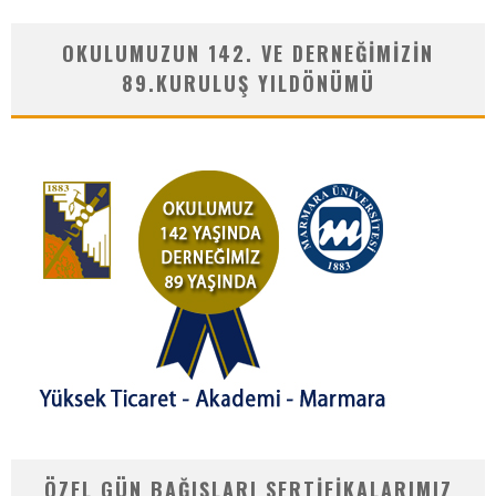
OKULUMUZUN 142. VE DERNEĞIMIZIN
89.KURULUŞ YILDÖNÜMÜ
ÖZEL GÜN BAĞIŞLARI SERTIFIKALARIMIZ