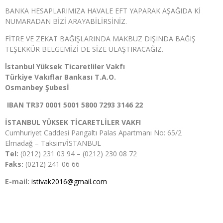
BANKA HESAPLARIMIZA HAVALE EFT YAPARAK AŞAĞIDA Kİ
NUMARADAN BİZİ ARAYABİLİRSİNİZ.
FİTRE VE ZEKAT BAĞIŞLARINDA MAKBUZ DIŞINDA BAĞIŞ
TEŞEKKÜR BELGEMİZİ DE SİZE ULAŞTIRACAĞIZ.
İ̇stanbul Yüksek Ticaretliler Vakfı
Türkiye Vakıflar Bankası T.A.O.
Osmanbey Şubesİ
IBAN TR37 0001 5001 5800 7293 3146 22
İSTANBUL YÜKSEK TİCARETLİLER VAKFI
Cumhuriyet Caddesi Pangaltı Palas Apartmanı No: 65/2
Elmadağ – Taksim/İSTANBUL
Tel:
(0212) 231 03 94 – (0212) 230 08 72
Faks:
(0212) 241 06 66
E-mail:
istivak2016@gmail.com