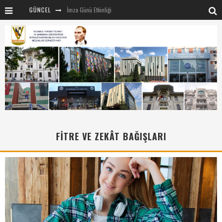
GÜNCEL
İmza Günü Etkinliği
İSTİVAK 2025 Haziran ayı Olağan Yönetim Kurulu
İSTİVAK 2025 Nisan Ayı Yönetim Kurulu Toplantısı
Mentör-Marmara projesi Kahvaltı Buluşması
“RUH VE BEDENİN UYANIŞI” konulu etkinliğimizden kareler
SAHNE SANATLARINDA İZ BIRAKAN CUMHURİYET KADINLARI
Marmara Üniversitesi rektörü Sayın Mehmet Emin Okur’a nezaket ziyareti
FITRE VE ZEKÂT BAĞIŞLARI