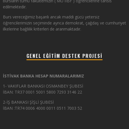
bursların tümü fakültemizin ( MÜ İİBF ) öğrencilerine tahsis
edilmektedir.
Burs vereceğimiz başarılı ancak maddi gücü yetersiz
öğrencilerimizin seçiminde ayrıca demokrat, çağdaş ve cumhuriyet
ilkelerine bağlılık kriterleri de aranmaktadır.
GENEL EĞITIM DESTEK PROJESI
İSTİVAK BANKA HESAP NUMARALARIMIZ
1- VAKIFLAR BANKASI OSMANBEY ŞUBESİ
İBAN: TR37 0001 5001 5800 7293 3146 22
2-İŞ BANKASI ŞİŞLİ ŞUBESİ
İBAN :TR74 0006 4000 0011 0511 7003 52