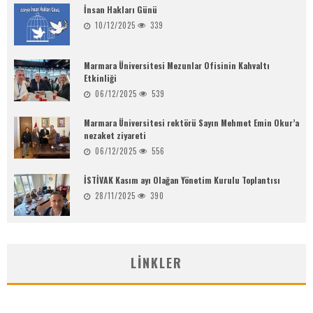
İnsan Hakları Günü
10/12/2025
339
Marmara Üniversitesi Mezunlar Ofisinin Kahvaltı
Etkinliği
06/12/2025
539
Marmara Üniversitesi rektörü Sayın Mehmet Emin Okur’a
nezaket ziyareti
06/12/2025
556
İSTİVAK Kasım ayı Olağan Yönetim Kurulu Toplantısı
28/11/2025
390
LINKLER