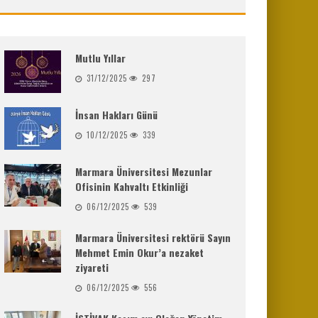
Mutlu Yıllar
31/12/2025
297
İnsan Hakları Günü
10/12/2025
339
Marmara Üniversitesi Mezunlar
Ofisinin Kahvaltı Etkinliği
06/12/2025
539
Marmara Üniversitesi rektörü Sayın
Mehmet Emin Okur’a nezaket
ziyareti
06/12/2025
556