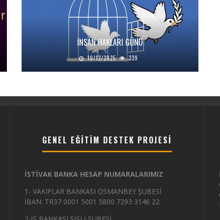
İNSAN HAKLARI GÜNÜ
10/12/2025
339
GENEL EĞITIM DESTEK PROJESI
İSTİVAK BANKA HESAP NUMARALARIMIZ
1- VAKIFLAR BANKASI OSMANBEY ŞUBESİ
İBAN: TR37 0001 5001 5800 7293 3146 22
2-İŞ BANKASI ŞİŞLİ ŞUBESİ