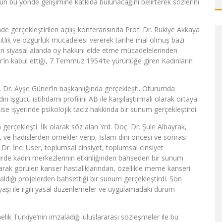
umun bu yönde gelişimine katkıda bulunacağını belirterek sözlerini
e gerçekleştirilen açılış konferansında Prof. Dr. Rukiye Akkaya
itlik ve özgürlük mücadelesi vererek tarihe mal olmuş bazı
ların siyasal alanda oy hakkını elde etme mücadelelerinden
r’in kabul ettiği, 7 Temmuz 1954′te yürürlüğe giren Kadınların
. Dr. Ayşe Güner’in başkanlığında gerçekleşti. Oturumda
n işgücü istihdamı profilini AB ile karşılaştırmalı olarak ortaya
se işyerinde psikolojik taciz hakkında bir sunum gerçekleştirdi.
gerçekleşti. İlk olarak söz alan Yrd. Doç. Dr. Şule Albayrak,
t ve hadislerden örnekler verip, İslam dini öncesi ve sonrası
 Dr. İnci User, toplumsal cinsiyet, toplumsal cinsiyet
lerde kadın merkezlerinin etkinliğinden bahseden bir sunum
larak görülen kanser hastalıklarından, özellikle meme kanseri
ldığı projelerden bahsettiği bir sunum gerçekleştirdi. Son
aşı ile ilgili yasal düzenlemeler ve uygulamadaki durum
ik Türkiye’nin imzaladığı uluslararası sözleşmeler ile bu