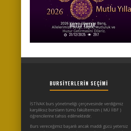
MUTLU YILLAR
31/12/2025
297
BURSIYERLERIN SEÇIMI
İSTİVAK burs yönetmeliği çerçevesinde verdiğimiz
karşılıksız bursların tümü fakültemizin ( MÜ İİBF )
öğrencilerine tahsis edilmektedir.
Burs vereceğimiz başarılı ancak maddi gücü yetersiz