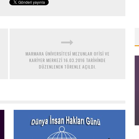
MARMARA ÜNİVERSİTESİ MEZUNLAR OFİSİ VE
KARİYER MERKEZİ 16.03.2016 TARİHİNDE
DÜZENLENEN TÖRENLE AÇILDI.
İSTİVAK KASIM AYI OLAĞAN YÖNETIM
KURULU TOPLANTISI
28/11/2025
390