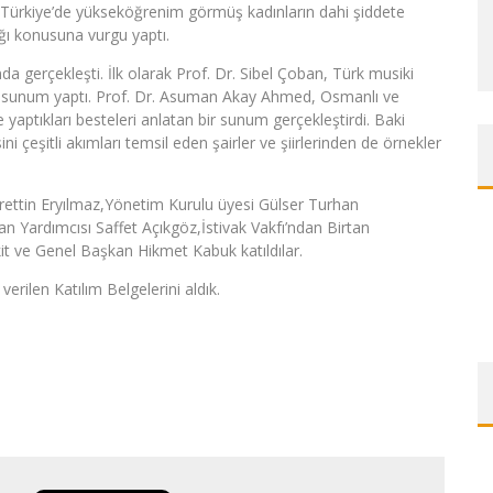
. Türkiye’de yükseköğrenim görmüş kadınların dahi şiddete
ığı konusuna vurgu yaptı.
a gerçekleşti. İlk olarak Prof. Dr. Sibel Çoban, Türk musiki
bir sunum yaptı. Prof. Dr. Asuman Akay Ahmed, Osmanlı ve
aptıkları besteleri anlatan bir sunum gerçekleştirdi. Baki
ni çeşitli akımları temsil eden şairler ve şiirlerinden de örnekler
rettin Eryılmaz,Yönetim Kurulu üyesi Gülser Turhan
an Yardımcısı Saffet Açıkgöz,İstivak Vakfı’ndan Birtan
 ve Genel Başkan Hikmet Kabuk katıldılar.
rilen Katılım Belgelerini aldık.