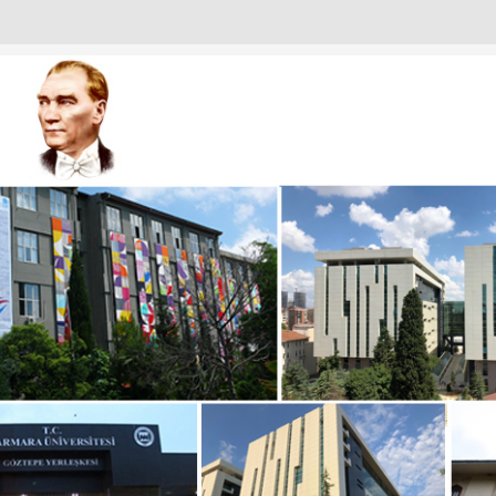
URULU
ANTISI
I
IZDEN KARELER
KADINLARI
T EMIN OKUR’A NEZAKET ZIYARETI