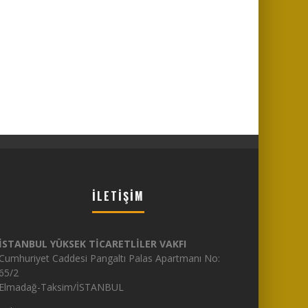
İLETIŞIM
İSTANBUL YÜKSEK TİCARETLİLER VAKFI
Cumhuriyet Caddesi Pangaltı Palas Apartmanı No:
65/2
Elmadağ-Taksim/İSTANBUL