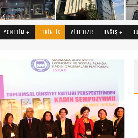
YÖNETIM
ETKINLIK
VIDEOLAR
BAĞIŞ
B