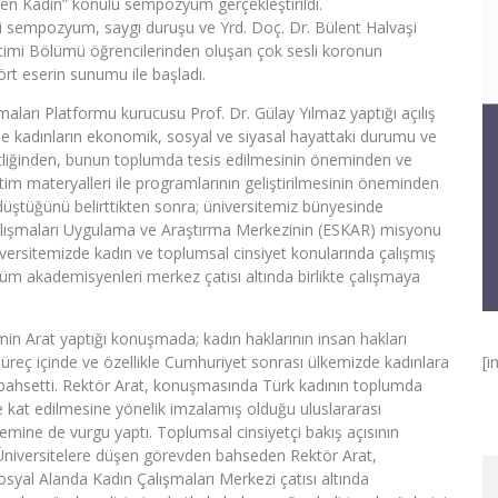
den Kadın” konulu sempozyum gerçekleştirildi.
i sempozyum, saygı duruşu ve Yrd. Doç. Dr. Bülent Halvaşi
itimi Bölümü öğrencilerinden oluşan çok sesli koronun
ört eserin sunumu ile başladı.
ları Platformu kurucusu Prof. Dr. Gülay Yılmaz yaptığı açılış
e kadınların ekonomik, sosyal ve siyasal hayattaki durumu ve
eşitliğinden, bunun toplumda tesis edilmesinin öneminden ve
ğitim materyalleri ile programlarının geliştirilmesinin öneminden
v düştüğünü belirttikten sonra; üniversitemiz bünyesinde
lışmaları Uygulama ve Araştırma Merkezinin (ESKAR) misyonu
üniversitemizde kadın ve toplumsal cinsiyet konularında çalışmış
 tüm akademisyenleri merkez çatısı altında birlikte çalışmaya
in Arat yaptığı konuşmada; kadın haklarının insan hakları
l süreç içinde ve özellikle Cumhuriyet sonrası ülkemizde kadınlara
[i
 bahsetti. Rektör Arat, konuşmasında Türk kadının toplumda
 kat edilmesine yönelik imzalamış olduğu uluslararası
emine de vurgu yaptı. Toplumsal cinsiyetçi bakış açısının
Üniversitelere düşen görevden bahseden Rektör Arat,
yal Alanda Kadın Çalışmaları Merkezi çatısı altında