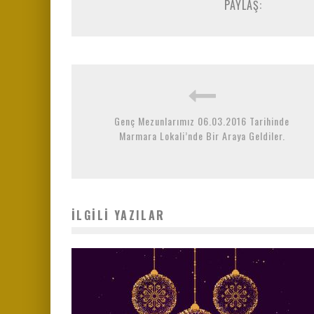
PAYLAŞ:
Genç Mezunlarımız 06.03.2016 Tarihinde
Marmara Lokali’nde Bir Araya Geldiler.
İLGILI YAZILAR