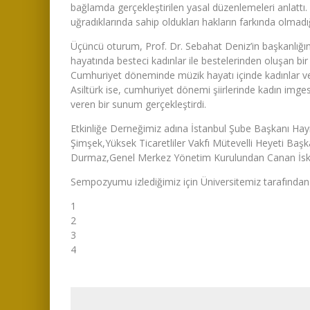
bağlamda gerçekleştirilen yasal düzenlemeleri anlattı
uğradıklarında sahip oldukları hakların farkında olmad
Üçüncü oturum, Prof. Dr. Sebahat Deniz’in başkanlığınd
hayatında besteci kadınlar ile bestelerinden oluşan 
Cumhuriyet döneminde müzik hayatı içinde kadınlar ve y
Asiltürk ise, cumhuriyet dönemi şiirlerinde kadın imgesi
veren bir sunum gerçekleştirdi.
Etkinliğe Derneğimiz adına İstanbul Şube Başkanı Hay
Şimşek,Yüksek Ticaretliler Vakfı Mütevelli Heyeti Başk
Durmaz,Genel Merkez Yönetim Kurulundan Canan İskit
Sempozyumu izlediğimiz için Üniversitemiz tarafından ve
1
2
3
4