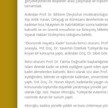
gerçekleştirilecek disiplinler arası çalışmalar ile topl
tamamladı.
Ardından Prof. Dr. Bihterin Dinçkol’un moderatörlüğünd
Kia; Antik Yunan, Ortaçağ ve Rönesans devirlerinde eş
kadınları kısa hikayeleri ile hatırlattıktan sonra kadın
bahsetti ve en önemli mesafenin ise Birleşmiş Milletle
Siyasal Hakları Sözleşmesi olduğunu belirtti.
“Ekonomik Hayatta Kadın” konulu birinci oturum, Prof
sırasıyla, Yrd. Doç. Dr. Yasemin Özerkek Türkiye’de kadı
koyan bir konuşma yaptı, ardından Doç. Dr. Sibel Gök i
İkinci oturum Prof. Dr. Fatma Doğruel’in başkanlığında 
İslam dininde kadın ve erkek eşitliğine işaret eden aye
kadın alimelerden bahsetti. İkinci olarak söz alan Prof.
eşitliğinden, bilimde ve eğitimde kadından, üniversite
yaptı. Yrd. Doç. Dr. Nuran Akyurt, kadınlarda yaygın o
konusunda toplumda duyarlılık yaratmaya yönelik yer a
olarak Öğr. Gör. Nazan Moroğlu, Türkiye’de evlenme y
üzerinde duran bir sunum yaptı.
Moroğlu, kadına yönelik şiddet ve bunu önlemeye yönel