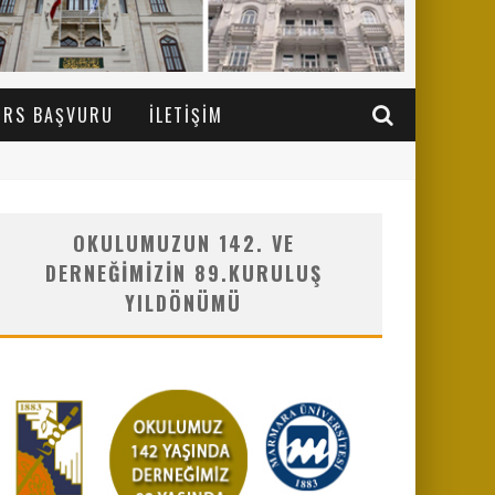
URS BAŞVURU
İLETIŞIM
OKULUMUZUN 142. VE
DERNEĞIMIZIN 89.KURULUŞ
YILDÖNÜMÜ