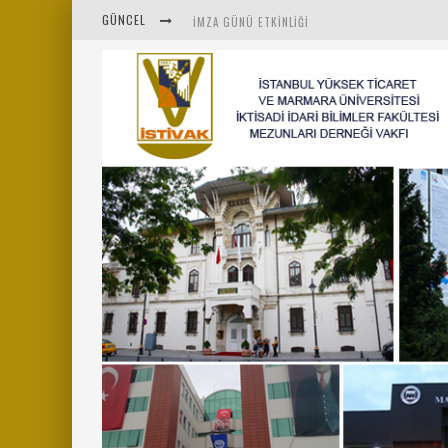
GÜNCEL
İMZA GÜNÜ ETKINLIĞI
İSTİVAK 2025 HAZIRAN AYI OLAĞAN YÖNETIM K
İSTİVAK 2025 NISAN AYI YÖNETIM KURULU TOPL
MENTÖR-MARMARA PROJESI KAHVALTI BULUŞMAS
“RUH VE BEDENİN UYANIŞI” KONULU ETKINLIĞIM
SAHNE SANATLARINDA İZ BIRAKAN CUMHURİYET 
MARMARA ÜNIVERSITESI REKTÖRÜ SAYIN MEHME