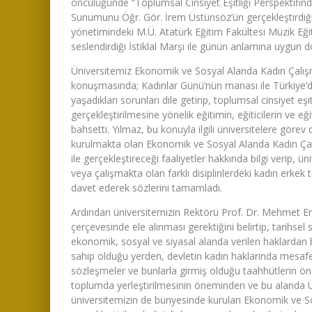
öncülüğünde “Toplumsal Cinsiyet Eşitliği Perspektifin
Sunumunu Öğr. Gör. İrem Üstünsöz’ün gerçekleştirdiğ
yönetimindeki M.Ü. Atatürk Eğitim Fakültesi Müzik Eğ
seslendirdiği İstiklal Marşı ile günün anlamına uygun d
Üniversitemiz Ekonomik ve Sosyal Alanda Kadın Çalışma
konuşmasında; Kadınlar Günü’nün manası ile Türkiye’d
yaşadıkları sorunları dile getirip, toplumsal cinsiyet 
gerçekleştirilmesine yönelik eğitimin, eğiticilerin ve e
bahsetti. Yılmaz, bu konuyla ilgili üniversitelere göre
kurulmakta olan Ekonomik ve Sosyal Alanda Kadın Ça
ile gerçekleştireceği faaliyetler hakkında bilgi verip, 
veya çalışmakta olan farklı disiplinlerdeki kadın erkek
davet ederek sözlerini tamamladı.
Ardından üniversitemizin Rektörü Prof. Dr. Mehmet Em
çerçevesinde ele alınması gerektiğini belirtip, tarihse
ekonomik, sosyal ve siyasal alanda verilen haklardan
sahip olduğu yerden, devletin kadın haklarında mesafe
sözleşmeler ve bunlarla girmiş olduğu taahhütlerin ön
toplumda yerleştirilmesinin öneminden ve bu alanda 
üniversitemizin de bünyesinde kurulan Ekonomik ve Sos