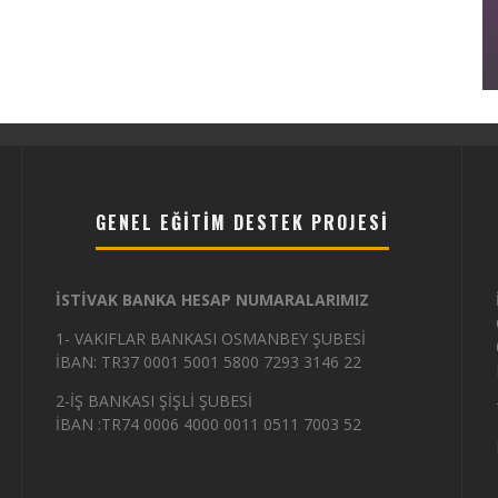
KURULU TOPLANTISI
28/11/2025
387
GENEL EĞITIM DESTEK PROJESI
İSTİVAK BANKA HESAP NUMARALARIMIZ
1- VAKIFLAR BANKASI OSMANBEY ŞUBESİ
İBAN: TR37 0001 5001 5800 7293 3146 22
2-İŞ BANKASI ŞİŞLİ ŞUBESİ
İBAN :TR74 0006 4000 0011 0511 7003 52