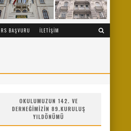
URS BAŞVURU
İLETIŞIM
OKULUMUZUN 142. VE
DERNEĞIMIZIN 89.KURULUŞ
YILDÖNÜMÜ