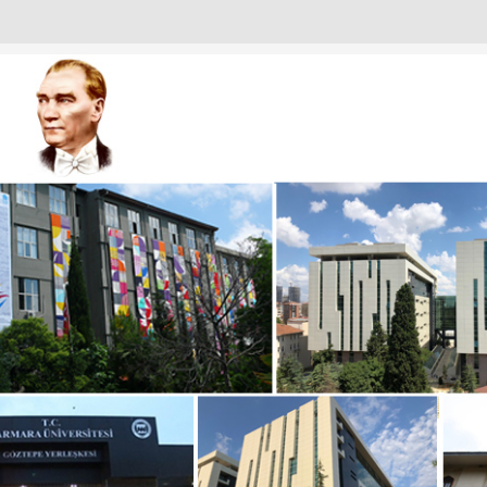
URULU
ANTISI
I
IZDEN KARELER
KADINLARI
T EMIN OKUR’A NEZAKET ZIYARETI