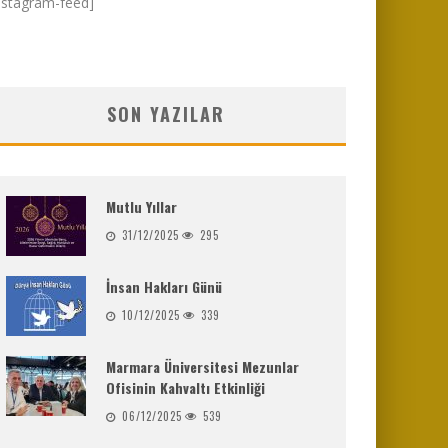
nstagram-feed]
SON YAZILAR
Mutlu Yıllar
31/12/2025
295
İnsan Hakları Günü
10/12/2025
339
Marmara Üniversitesi Mezunlar
Ofisinin Kahvaltı Etkinliği
06/12/2025
539