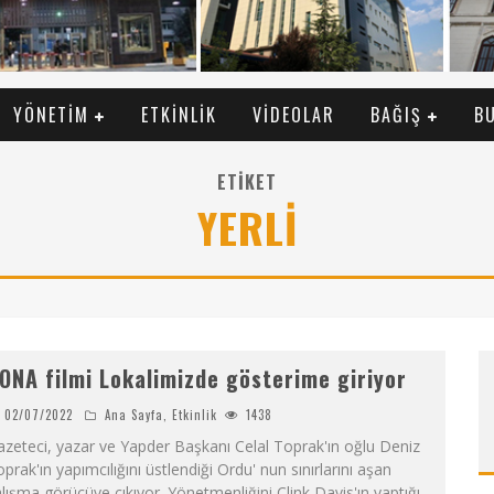
YÖNETIM
ETKINLIK
VIDEOLAR
BAĞIŞ
B
ETIKET
YERLI
ONA filmi Lokalimizde gösterime giriyor
02/07/2022
Ana Sayfa
,
Etkinlik
1438
zeteci, yazar ve Yapder Başkanı Celal Toprak'ın oğlu Deniz
prak'ın yapımcılığını üstlendiği Ordu' nun sınırlarını aşan
lışma görücüye çıkıyor. Yönetmenliğini Clink Davis'ın yaptığı