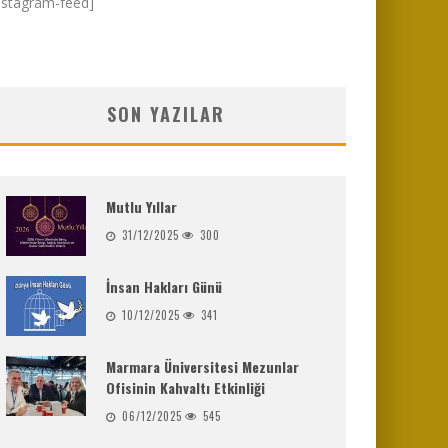
nstagram-feed]
SON YAZILAR
Mutlu Yıllar
31/12/2025
300
İnsan Hakları Günü
10/12/2025
341
Marmara Üniversitesi Mezunlar
Ofisinin Kahvaltı Etkinliği
06/12/2025
545