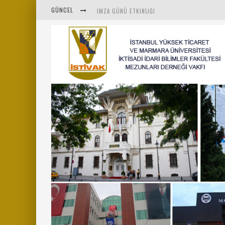
GÜNCEL
İMZA GÜNÜ ETKINLIĞI
İSTİVAK 2025 HAZIRAN AYI OLAĞAN YÖNETIM K
İSTİVAK 2025 NISAN AYI YÖNETIM KURULU TOPL
MENTÖR-MARMARA PROJESI KAHVALTI BULUŞMAS
“RUH VE BEDENİN UYANIŞI” KONULU ETKINLIĞIM
SAHNE SANATLARINDA İZ BIRAKAN CUMHURİYET 
MARMARA ÜNIVERSITESI REKTÖRÜ SAYIN MEHME