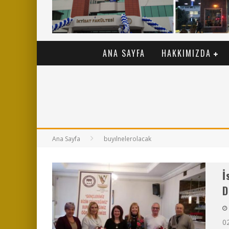
ANA SAYFA
HAKKIMIZDA
Ana Sayfa
buyılnelerolacak
İ
D
02