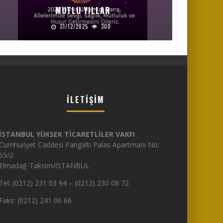
MUTLU YILLAR
31/12/2025
300
İLETIŞIM
İSTANBUL YÜKSEK TİCARETLİLER VAKFI
Cumhuriyet Caddesi Pangaltı Palas Apartmanı No:
65/2
Elmadağ-Taksim/İSTANBUL
Tel: (0212) 231 03 94 – (0212) 230 08 72
Faks: (0212) 241 06 66