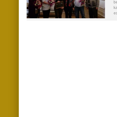
be
ka
e