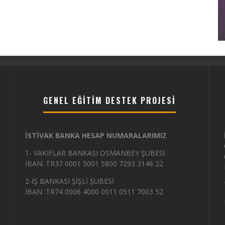
KURULU TOPLANTISI
28/11/2025
395
GENEL EĞITIM DESTEK PROJESI
İSTİVAK BANKA HESAP NUMARALARIMIZ
1- VAKIFLAR BANKASI OSMANBEY ŞUBESİ
İBAN: TR37 0001 5001 5800 7293 3146 22
2-İŞ BANKASI ŞİŞLİ ŞUBESİ
İBAN :TR74 0006 4000 0011 0511 7003 52