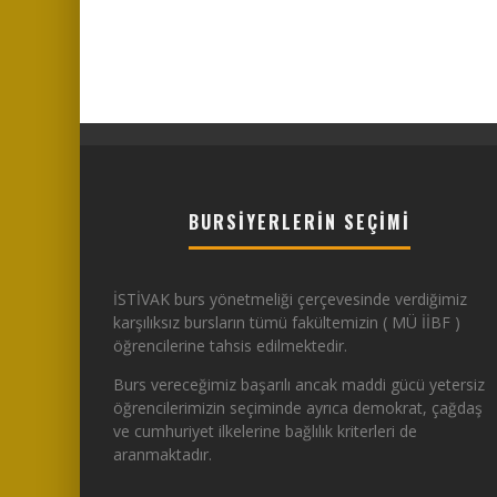
BURSIYERLERIN SEÇIMI
İSTİVAK burs yönetmeliği çerçevesinde verdiğimiz
karşılıksız bursların tümü fakültemizin ( MÜ İİBF )
öğrencilerine tahsis edilmektedir.
Burs vereceğimiz başarılı ancak maddi gücü yetersiz
öğrencilerimizin seçiminde ayrıca demokrat, çağdaş
ve cumhuriyet ilkelerine bağlılık kriterleri de
aranmaktadır.