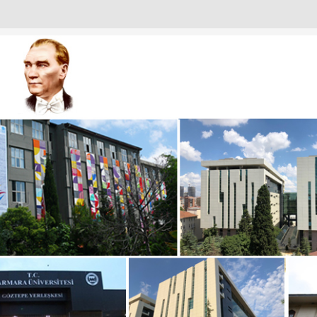
URULU
ANTISI
I
IZDEN KARELER
KADINLARI
T EMIN OKUR’A NEZAKET ZIYARETI