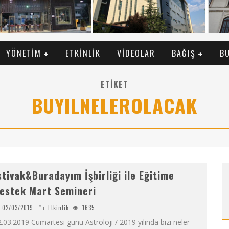
YÖNETIM
ETKINLIK
VIDEOLAR
BAĞIŞ
B
ETIKET
BUYILNELEROLACAK
stivak&Buradayım İşbirliği ile Eğitime
estek Mart Semineri
02/03/2019
Etkinlik
1635
.03.2019 Cumartesi günü Astroloji / 2019 yılında bizi neler