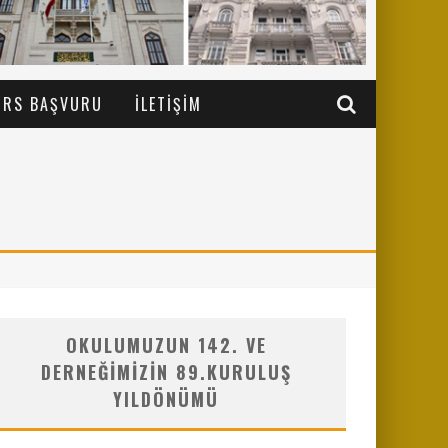
URS BAŞVURU
İLETIŞIM
OKULUMUZUN 142. VE
DERNEĞIMIZIN 89.KURULUŞ
YILDÖNÜMÜ