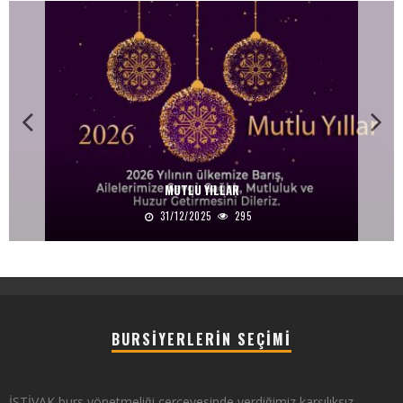
MUTLU YILLAR
31/12/2025
295
BURSIYERLERIN SEÇIMI
İSTİVAK burs yönetmeliği çerçevesinde verdiğimiz karşılıksız