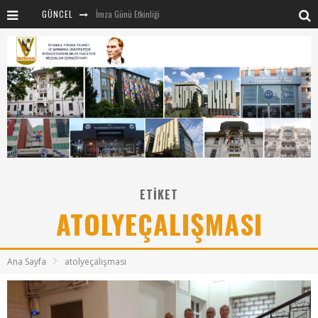
GÜNCEL
İmza Günü Etkinliği
İSTİVAK 2025 Haziran ayı Olağan Yönetim Kurulu
İSTİVAK 2025 Nisan Ayı Yönetim Kurulu Toplantısı
Mentör-Marmara projesi Kahvaltı Buluşması
“RUH VE BEDENİN UYANIŞI” konulu etkinliğimizden kareler
SAHNE SANATLARINDA İZ BIRAKAN CUMHURİYET KADINLARI
Marmara Üniversitesi rektörü Sayın Mehmet Emin Okur’a nezaket ziyareti
ETIKET
ATOLYEÇALIŞMASI
Ana Sayfa
atolyeçalışması