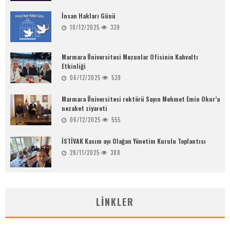
İnsan Hakları Günü
10/12/2025
339
Marmara Üniversitesi Mezunlar Ofisinin Kahvaltı
Etkinliği
06/12/2025
539
Marmara Üniversitesi rektörü Sayın Mehmet Emin Okur’a
nezaket ziyareti
06/12/2025
555
İSTİVAK Kasım ayı Olağan Yönetim Kurulu Toplantısı
28/11/2025
388
LINKLER