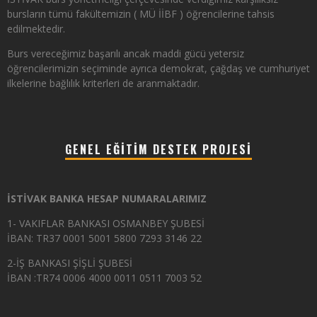
bursların tümü fakültemizin ( MÜ İİBF ) öğrencilerine tahsis
edilmektedir.
Burs vereceğimiz başarılı ancak maddi gücü yetersiz
öğrencilerimizin seçiminde ayrıca demokrat, çağdaş ve cumhuriyet
ilkelerine bağlılık kriterleri de aranmaktadır.
GENEL EĞITIM DESTEK PROJESI
İSTİVAK BANKA HESAP NUMARALARIMIZ
1- VAKIFLAR BANKASI OSMANBEY ŞUBESİ
İBAN: TR37 0001 5001 5800 7293 3146 22
2-İŞ BANKASI ŞİŞLİ ŞUBESİ
İBAN :TR74 0006 4000 0011 0511 7003 52