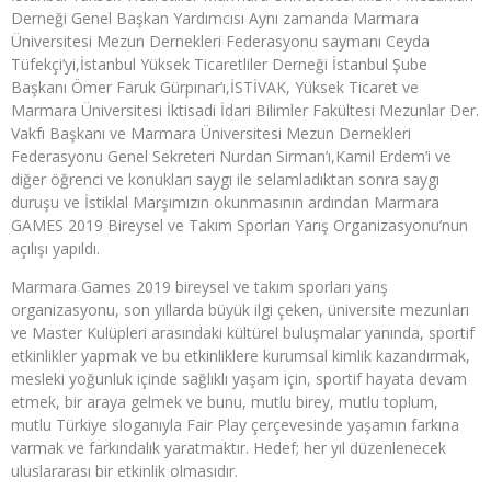
Derneği Genel Başkan Yardımcısı Aynı zamanda Marmara
Üniversitesi Mezun Dernekleri Federasyonu saymanı Ceyda
Tüfekçi’yi,İstanbul Yüksek Ticaretliler Derneği İstanbul Şube
Başkanı Ömer Faruk Gürpınar’ı,İSTİVAK, Yüksek Ticaret ve
Marmara Üniversitesi İktisadi İdari Bilimler Fakültesi Mezunlar Der.
Vakfı Başkanı ve Marmara Üniversitesi Mezun Dernekleri
Federasyonu Genel Sekreteri Nurdan Sirman’ı,Kamil Erdem’i ve
diğer öğrenci ve konukları saygı ile selamladıktan sonra saygı
duruşu ve İstiklal Marşımızın okunmasının ardından Marmara
GAMES 2019 Bireysel ve Takım Sporları Yarış Organizasyonu’nun
açılışı yapıldı.
Marmara Games 2019 bireysel ve takım sporları yarış
organizasyonu, son yıllarda büyük ilgi çeken, üniversite mezunları
ve Master Kulüpleri arasındaki kültürel buluşmalar yanında, sportif
etkinlikler yapmak ve bu etkinliklere kurumsal kimlik kazandırmak,
mesleki yoğunluk içinde sağlıklı yaşam için, sportif hayata devam
etmek, bir araya gelmek ve bunu, mutlu birey, mutlu toplum,
mutlu Türkiye sloganıyla Fair Play çerçevesinde yaşamın farkına
varmak ve farkındalık yaratmaktır. Hedef; her yıl düzenlenecek
uluslararası bir etkinlik olmasıdır.