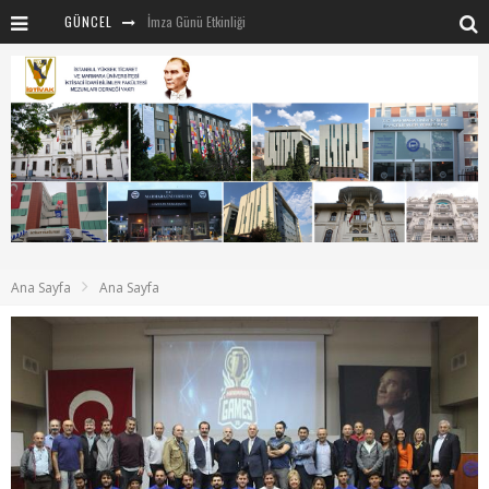
GÜNCEL
İmza Günü Etkinliği
İSTİVAK 2025 Haziran ayı Olağan Yönetim Kurulu
İSTİVAK 2025 Nisan Ayı Yönetim Kurulu Toplantısı
Mentör-Marmara projesi Kahvaltı Buluşması
“RUH VE BEDENİN UYANIŞI” konulu etkinliğimizden kareler
SAHNE SANATLARINDA İZ BIRAKAN CUMHURİYET KADINLARI
Marmara Üniversitesi rektörü Sayın Mehmet Emin Okur’a nezaket ziyareti
Ana Sayfa
Ana Sayfa