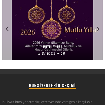
MUTLU YILLAR
31/12/2025
295
BURSIYERLERIN SEÇIMI
İSTİVAK burs yönetmeliği çerçevesinde verdiğimiz karşılıksız