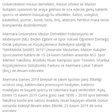
Üniversitelerin mezun dernekleri, mezun ofisleri ve Master
Kulüpleri üyelerinin bir araya gelmesi ile icra edecek geniş katılımlı
sporcu ve ailelerin buluşacağı bu etkinlikler, futbol, voleybol,
basketbol, yüzme , kürek, tenis, briç, atletizm, hentbol masa tenisi
branşlarında düzenlenmiştir.
Marmara Üniversitesi Mezun Dernekleri Federasyonu ve
Mubesyom (MÜ. Beden Eğitimi ve Spor Yüksek Öğrenimi Derneği)
Ortak çalışması ve Küçükçekmece Belediyesi işbirliği ile
“MARMARA GAMES 2019” Üniversite Mezunları, Master Kulüpler
Sporcularının katılımı ile 15-24 kasım tarihleri arasında M.Ü. Spor
Bilimleri Fakültesi, Anadolu Hisarı Kampüsü spor Tesisleri, İstanbul
Küçükçekmece Gölü(kürek) Parkuru ve Marmara Lokal Taksim
(Briç) de devam edecektir.
Marmara Games 2019 bireysel ve takım sporları yarış Etkinliği
ücretsiz olup, katılımcılara promosyon hediyeler, katılımcı
madalyası ve başarılı sporcu ve takımlara kupa verilecektir. Açılış
töreni 15 Kasım 2019 Cuma günü saat 18:00 – 20:00 spor bilimleri
fakültesi konferans salonu Anadolu Hisarı başlayan etkinlik Günün
sonunda Kokteyl devam eden Etkinlik; 23 Kasım 2019 da sona
erecektir.