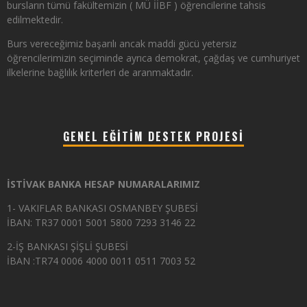
bursların tümü fakültemizin ( MÜ İİBF ) öğrencilerine tahsis
edilmektedir.
Burs vereceğimiz başarılı ancak maddi gücü yetersiz
öğrencilerimizin seçiminde ayrıca demokrat, çağdaş ve cumhuriyet
ilkelerine bağlılık kriterleri de aranmaktadır.
GENEL EĞITIM DESTEK PROJESI
İSTİVAK BANKA HESAP NUMARALARIMIZ
1- VAKIFLAR BANKASI OSMANBEY ŞUBESİ
İBAN: TR37 0001 5001 5800 7293 3146 22
2-İŞ BANKASI ŞİŞLİ ŞUBESİ
İBAN :TR74 0006 4000 0011 0511 7003 52