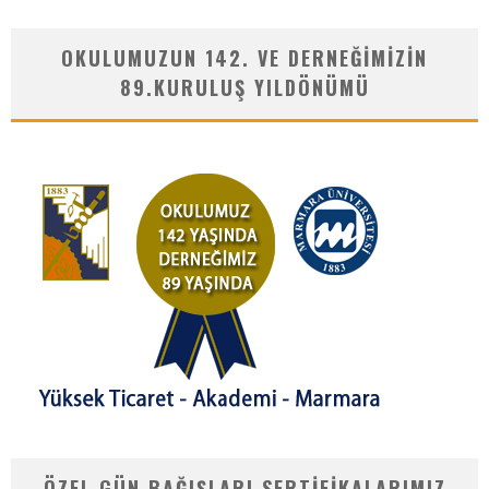
OKULUMUZUN 142. VE DERNEĞIMIZIN
89.KURULUŞ YILDÖNÜMÜ
ÖZEL GÜN BAĞIŞLARI SERTIFIKALARIMIZ