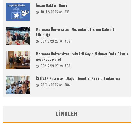
İnsan Hakları Günü
10/12/2025
338
Marmara Üniversitesi Mezunlar Ofisinin Kahvaltı
Etkinliği
06/12/2025
539
Marmara Üniversitesi rektörü Sayın Mehmet Emin Okur’a
nezaket ziyareti
06/12/2025
553
İSTİVAK Kasım ayı Olağan Yönetim Kurulu Toplantısı
28/11/2025
384
LINKLER