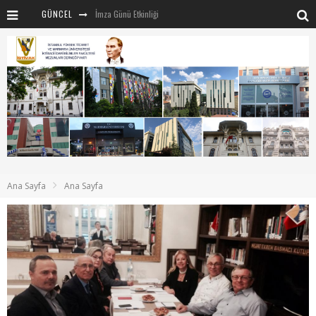
GÜNCEL
İmza Günü Etkinliği
İSTİVAK 2025 Haziran ayı Olağan Yönetim Kurulu
İSTİVAK 2025 Nisan Ayı Yönetim Kurulu Toplantısı
Mentör-Marmara projesi Kahvaltı Buluşması
“RUH VE BEDENİN UYANIŞI” konulu etkinliğimizden kareler
SAHNE SANATLARINDA İZ BIRAKAN CUMHURİYET KADINLARI
Marmara Üniversitesi rektörü Sayın Mehmet Emin Okur’a nezaket ziyareti
Ana Sayfa
Ana Sayfa