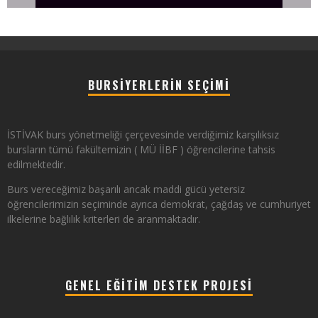
BURSIYERLERIN SEÇIMI
İSTİVAK burs yönetmeliği çerçevesinde verdiğimiz karşılıksız
bursların tümü fakültemizin ( MÜ İİBF ) öğrencilerine tahsis
edilmektedir.
Burs vereceğimiz başarılı ancak maddi gücü yetersiz
öğrencilerimizin seçiminde ayrıca demokrat, çağdaş ve cumhuriyet
ilkelerine bağlılık kriterleri de aranmaktadır.
GENEL EĞITIM DESTEK PROJESI