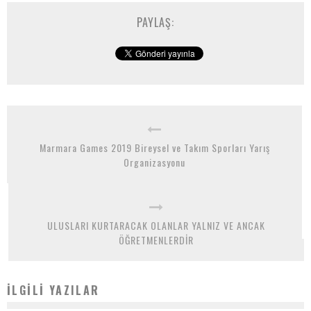
PAYLAŞ:
Marmara Games 2019 Bireysel ve Takım Sporları Yarış
Organizasyonu
ULUSLARI KURTARACAK OLANLAR YALNIZ VE ANCAK
ÖĞRETMENLERDİR
İLGILI YAZILAR