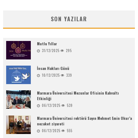
SON YAZILAR
Mutlu Yıllar
31/12/2025
295
İnsan Hakları Günü
10/12/2025
339
Marmara Üniversitesi Mezunlar Ofisinin Kahvaltı
Etkinliği
06/12/2025
539
Marmara Üniversitesi rektörü Sayın Mehmet Emin Okur’a
nezaket ziyareti
06/12/2025
555