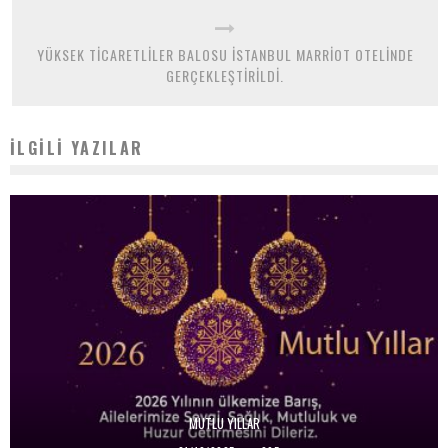
YÜKSEK TİCARETLİLER BALOSU İSTANBUL MARRİOT OTELİNDE
GERÇEKLEŞTİRİLDİ.
İLGILI YAZILAR
MUTLU YILLAR