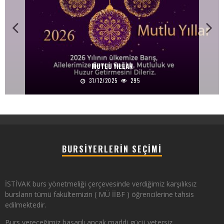
MUTLU YILLAR
31/12/2025
295
BURSIYERLERIN SEÇIMI
İSTİVAK burs yönetmeliği çerçevesinde verdiğimiz karşılıksız
bursların tümü fakültemizin ( MÜ İİBF ) öğrencilerine tahsis
edilmektedir.
Burs vereceğimiz başarılı ancak maddi gücü yetersiz