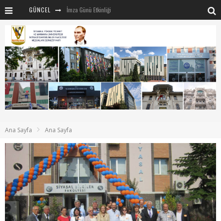
GÜNCEL
İmza Günü Etkinliği
İSTİVAK 2025 Haziran ayı Olağan Yönetim Kurulu
İSTİVAK 2025 Nisan Ayı Yönetim Kurulu Toplantısı
Mentör-Marmara projesi Kahvaltı Buluşması
“RUH VE BEDENİN UYANIŞI” konulu etkinliğimizden kareler
SAHNE SANATLARINDA İZ BIRAKAN CUMHURİYET KADINLARI
Marmara Üniversitesi rektörü Sayın Mehmet Emin Okur’a nezaket ziyareti
Ana Sayfa
Ana Sayfa