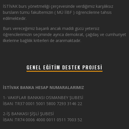
İSTİVAK burs yönetmeliği çerçevesinde verdiğimiz karşılıksız
bursların tümü fakültemizin ( MÜ İİBF ) öğrencilerine tahsis
edilmektedir.
Burs vereceğimiz başarılı ancak maddi gücü yetersiz
öğrencilerimizin seçiminde ayrıca demokrat, çağdaş ve cumhuriyet
ilkelerine bağlılık kriterleri de aranmaktadır.
GENEL EĞITIM DESTEK PROJESI
İSTİVAK BANKA HESAP NUMARALARIMIZ
1- VAKIFLAR BANKASI OSMANBEY ŞUBESİ
İBAN: TR37 0001 5001 5800 7293 3146 22
2-İŞ BANKASI ŞİŞLİ ŞUBESİ
İBAN :TR74 0006 4000 0011 0511 7003 52