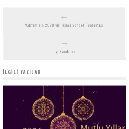
Vakfımızın 2020 yılı ikinci Sohbet Toplantısı
İyi Kandiller
İLGILI YAZILAR