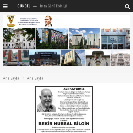
GÜNCEL
İmza Günü Etkinliği
İSTİVAK 2025 Haziran ayı Olağan Yönetim Kurulu
İSTİVAK 2025 Nisan Ayı Yönetim Kurulu Toplantısı
Mentör-Marmara projesi Kahvaltı Buluşması
“RUH VE BEDENİN UYANIŞI” konulu etkinliğimizden kareler
SAHNE SANATLARINDA İZ BIRAKAN CUMHURİYET KADINLARI
Marmara Üniversitesi rektörü Sayın Mehmet Emin Okur’a nezaket ziyareti
Ana Sayfa
Ana Sayfa