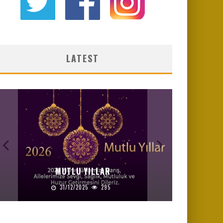
LATEST
MUTLU YILLAR
31/12/2025
295