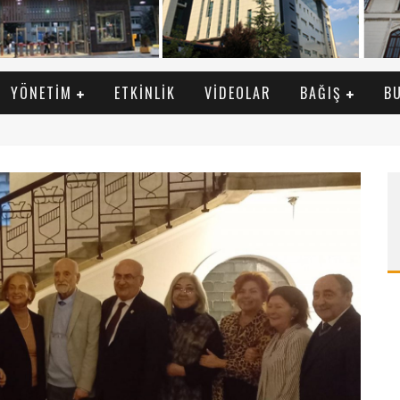
YÖNETIM
ETKINLIK
VIDEOLAR
BAĞIŞ
B