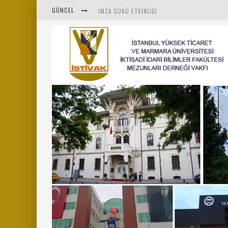
GÜNCEL
İMZA GÜNÜ ETKINLIĞI
İSTİVAK 2025 HAZIRAN AYI OLAĞAN YÖNETIM K
İSTİVAK 2025 NISAN AYI YÖNETIM KURULU TOPL
MENTÖR-MARMARA PROJESI KAHVALTI BULUŞMAS
“RUH VE BEDENİN UYANIŞI” KONULU ETKINLIĞIM
SAHNE SANATLARINDA İZ BIRAKAN CUMHURİYET 
MARMARA ÜNIVERSITESI REKTÖRÜ SAYIN MEHME