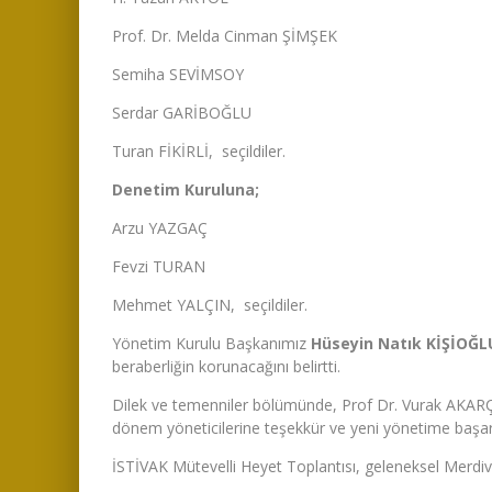
Prof. Dr. Melda Cinman ŞİMŞEK
Semiha SEVİMSOY
Serdar GARİBOĞLU
Turan FİKİRLİ, seçildiler.
Denetim Kuruluna;
Arzu YAZGAÇ
Fevzi TURAN
Mehmet YALÇIN, seçildiler.
Yönetim Kurulu Başkanımız
Hüseyin Natık KİŞİOĞL
beraberliğin korunacağını belirtti.
Dilek ve temenniler bölümünde, Prof Dr. Vurak AKA
dönem yöneticilerine teşekkür ve yeni yönetime başarı v
İSTİVAK Mütevelli Heyet Toplantısı, geleneksel Merdive