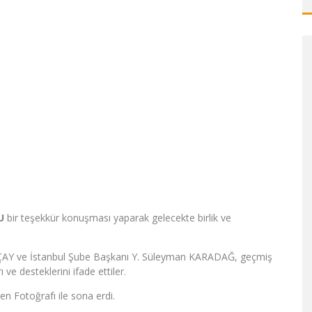
U
bir teşekkür konuşması yaparak gelecekte birlik ve
RÇAY ve İstanbul Şube Başkanı Y. Süleyman KARADAĞ, geçmiş
e desteklerini ifade ettiler.
n Fotoğrafı ile sona erdi.