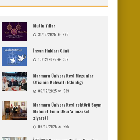
Mutlu Yıllar
31/12/2025
295
İnsan Hakları Günü
10/12/2025
339
Marmara Üniversitesi Mezunlar
Ofisinin Kahvaltı Etkinliği
06/12/2025
539
Marmara Üniversitesi rektörü Sayın
Mehmet Emin Okur’a nezaket
ziyareti
06/12/2025
555