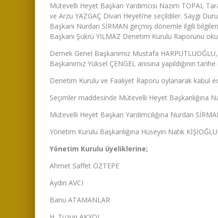
Mütevelli Heyet Başkan Yardımcısı Nazım TOPAL Tar
ve Arzu YAZGAÇ Divan Heyeti’ne seçildiler. Saygı Duru
Başkanı Nurdan SİRMAN geçmiş dönemle ilgili bilgilend
Başkanı Şükrü YILMAZ Denetim Kurulu Raporunu oku
Dernek Genel Başkanımız Mustafa HARPUTLUOĞLU, “ b
Başkanımız Yüksel ÇENGEL anısına yapıldığının tarihe no
Denetim Kurulu ve Faaliyet Raporu oylanarak kabul edi
Seçimler maddesinde Mütevelli Heyet Başkanlığına N
Mütevelli Heyet Başkan Yardımcılığına Nurdan SİRMAN
Yönetim Kurulu Başkanlığına Hüseyin Natık KİŞİOĞLU s
Yönetim Kurulu üyeliklerine;
Ahmet Saffet ÖZTEPE
Aydın AVCI
Banu ATAMANLAR
H. Tüzün AKYOL