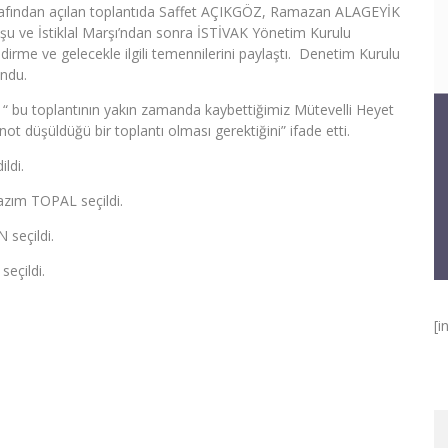
afından açılan toplantıda Saffet AÇIKGÖZ, Ramazan ALAGEYİK
şu ve İstiklal Marşı’ndan sonra İSTİVAK Yönetim Kurulu
irme ve gelecekle ilgili temennilerini paylaştı. Denetim Kurulu
ndu.
u toplantının yakın zamanda kaybettiğimiz Mütevelli Heyet
t düşüldüğü bir toplantı olması gerektiğini” ifade etti.
ldi.
azım TOPAL seçildi.
 seçildi.
eçildi.
[i