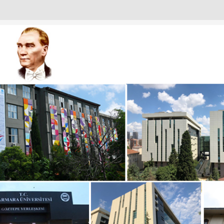
URULU
ANTISI
I
IZDEN KARELER
KADINLARI
T EMIN OKUR’A NEZAKET ZIYARETI