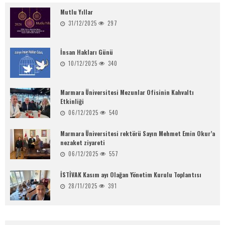
Mutlu Yıllar
31/12/2025
297
İnsan Hakları Günü
10/12/2025
340
Marmara Üniversitesi Mezunlar Ofisinin Kahvaltı
Etkinliği
06/12/2025
540
Marmara Üniversitesi rektörü Sayın Mehmet Emin Okur’a
nezaket ziyareti
06/12/2025
557
İSTİVAK Kasım ayı Olağan Yönetim Kurulu Toplantısı
28/11/2025
391