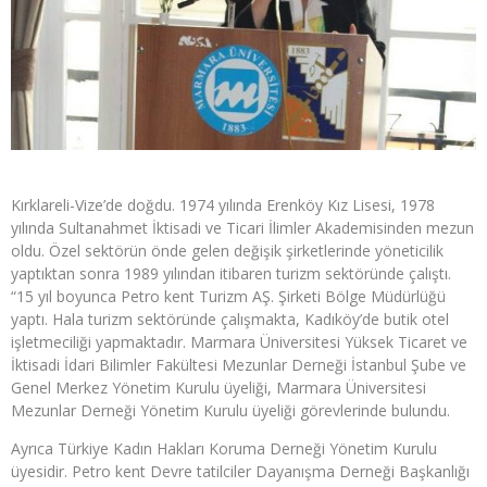
Kırklareli-Vize’de doğdu. 1974 yılında Erenköy Kız Lisesi, 1978
yılında Sultanahmet İktisadi ve Ticari İlimler Akademisinden mezun
oldu. Özel sektörün önde gelen değişik şirketlerinde yöneticilik
yaptıktan sonra 1989 yılından itibaren turizm sektöründe çalıştı.
“15 yıl boyunca Petro kent Turizm AŞ. Şirketi Bölge Müdürlüğü
yaptı. Hala turizm sektöründe çalışmakta, Kadıköy’de butik otel
işletmeciliği yapmaktadır. Marmara Üniversitesi Yüksek Ticaret ve
İktisadi İdari Bilimler Fakültesi Mezunlar Derneği İstanbul Şube ve
Genel Merkez Yönetim Kurulu üyeliği, Marmara Üniversitesi
Mezunlar Derneği Yönetim Kurulu üyeliği görevlerinde bulundu.
Ayrıca Türkiye Kadın Hakları Koruma Derneği Yönetim Kurulu
üyesidir. Petro kent Devre tatilciler Dayanışma Derneği Başkanlığı