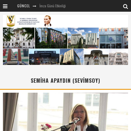
GÜNCEL
İmza Günü Etkinliği
İSTİVAK 2025 Haziran ayı Olağan Yönetim Kurulu
İSTİVAK 2025 Nisan Ayı Yönetim Kurulu Toplantısı
Mentör-Marmara projesi Kahvaltı Buluşması
“RUH VE BEDENİN UYANIŞI” konulu etkinliğimizden kareler
SAHNE SANATLARINDA İZ BIRAKAN CUMHURİYET KADINLARI
Marmara Üniversitesi rektörü Sayın Mehmet Emin Okur’a nezaket ziyareti
SEMİHA APAYDIN (SEVİMSOY)