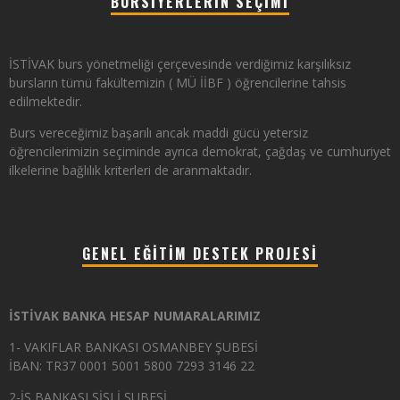
BURSIYERLERIN SEÇIMI
İSTİVAK burs yönetmeliği çerçevesinde verdiğimiz karşılıksız
bursların tümü fakültemizin ( MÜ İİBF ) öğrencilerine tahsis
edilmektedir.
Burs vereceğimiz başarılı ancak maddi gücü yetersiz
öğrencilerimizin seçiminde ayrıca demokrat, çağdaş ve cumhuriyet
ilkelerine bağlılık kriterleri de aranmaktadır.
GENEL EĞITIM DESTEK PROJESI
İSTİVAK BANKA HESAP NUMARALARIMIZ
1- VAKIFLAR BANKASI OSMANBEY ŞUBESİ
İBAN: TR37 0001 5001 5800 7293 3146 22
2-İŞ BANKASI ŞİŞLİ ŞUBESİ