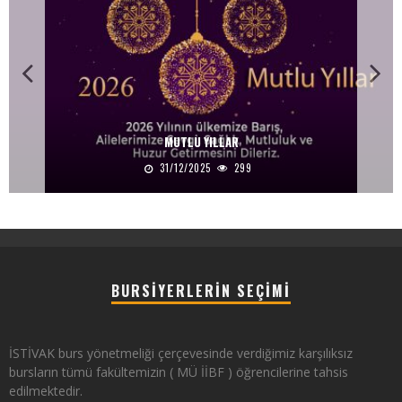
MUTLU YILLAR
31/12/2025
299
BURSIYERLERIN SEÇIMI
İSTİVAK burs yönetmeliği çerçevesinde verdiğimiz karşılıksız
bursların tümü fakültemizin ( MÜ İİBF ) öğrencilerine tahsis
edilmektedir.