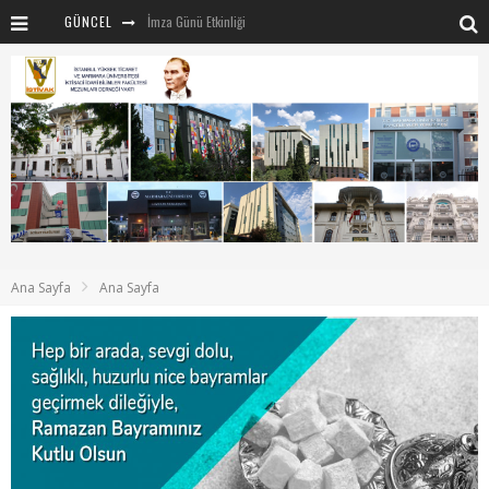
GÜNCEL
İmza Günü Etkinliği
İSTİVAK 2025 Haziran ayı Olağan Yönetim Kurulu
İSTİVAK 2025 Nisan Ayı Yönetim Kurulu Toplantısı
Mentör-Marmara projesi Kahvaltı Buluşması
“RUH VE BEDENİN UYANIŞI” konulu etkinliğimizden kareler
SAHNE SANATLARINDA İZ BIRAKAN CUMHURİYET KADINLARI
Marmara Üniversitesi rektörü Sayın Mehmet Emin Okur’a nezaket ziyareti
Ana Sayfa
Ana Sayfa