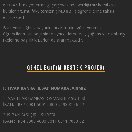
İSTİVAK burs yönetmeliği çerçevesinde verdiğimiz karşılıksız
bursların tümü fakültemizin ( MÜ İİBF ) öğrencilerine tahsis
edilmektedir.
Burs vereceğimiz başarılı ancak maddi gücü yetersiz
öğrencilerimizin seçiminde ayrıca demokrat, çağdaş ve cumhuriyet
ilkelerine bağlılık kriterleri de aranmaktadır.
GENEL EĞITIM DESTEK PROJESI
İSTİVAK BANKA HESAP NUMARALARIMIZ
1- VAKIFLAR BANKASI OSMANBEY ŞUBESİ
İBAN: TR37 0001 5001 5800 7293 3146 22
2-İŞ BANKASI ŞİŞLİ ŞUBESİ
İBAN :TR74 0006 4000 0011 0511 7003 52