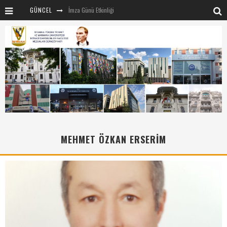
GÜNCEL
İmza Günü Etkinliği
İSTİVAK 2025 Haziran ayı Olağan Yönetim Kurulu
İSTİVAK 2025 Nisan Ayı Yönetim Kurulu Toplantısı
Mentör-Marmara projesi Kahvaltı Buluşması
“RUH VE BEDENİN UYANIŞI” konulu etkinliğimizden kareler
SAHNE SANATLARINDA İZ BIRAKAN CUMHURİYET KADINLARI
Marmara Üniversitesi rektörü Sayın Mehmet Emin Okur’a nezaket ziyareti
MEHMET ÖZKAN ERSERİM