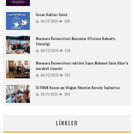
İnsan Hakları Günü
10/12/2025
338
Marmara Üniversitesi Mezunlar Ofisinin Kahvaltı
Etkinliği
06/12/2025
539
Marmara Üniversitesi rektörü Sayın Mehmet Emin Okur’a
nezaket ziyareti
06/12/2025
552
İSTİVAK Kasım ayı Olağan Yönetim Kurulu Toplantısı
28/11/2025
384
LINKLER