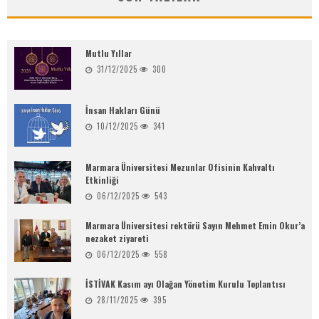
Mutlu Yıllar
31/12/2025
300
İnsan Hakları Günü
10/12/2025
341
Marmara Üniversitesi Mezunlar Ofisinin Kahvaltı
Etkinliği
06/12/2025
543
Marmara Üniversitesi rektörü Sayın Mehmet Emin Okur’a
nezaket ziyareti
06/12/2025
558
İSTİVAK Kasım ayı Olağan Yönetim Kurulu Toplantısı
28/11/2025
395