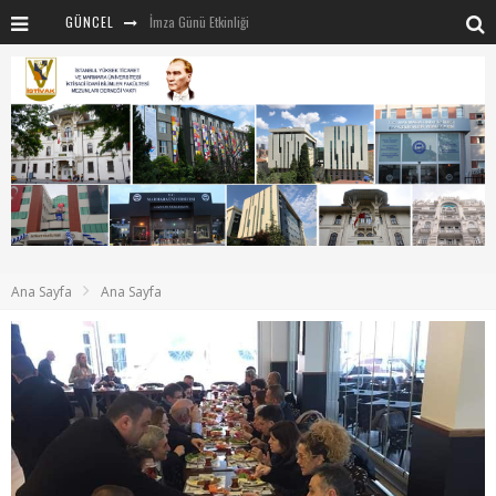
GÜNCEL
İmza Günü Etkinliği
İSTİVAK 2025 Haziran ayı Olağan Yönetim Kurulu
İSTİVAK 2025 Nisan Ayı Yönetim Kurulu Toplantısı
Mentör-Marmara projesi Kahvaltı Buluşması
“RUH VE BEDENİN UYANIŞI” konulu etkinliğimizden kareler
SAHNE SANATLARINDA İZ BIRAKAN CUMHURİYET KADINLARI
Marmara Üniversitesi rektörü Sayın Mehmet Emin Okur’a nezaket ziyareti
Ana Sayfa
Ana Sayfa