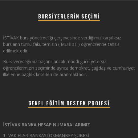
BURSIYERLERIN SEÇIMI
İSTİVAK burs yönetmeliği çerçevesinde verdiğimiz karşılıksız
bursların tümü fakültemizin ( MÜ İİBF ) öğrencilerine tahsis
edilmektedir.
Burs vereceğimiz başarılı ancak maddi gücü yetersiz
öğrencilerimizin seçiminde ayrıca demokrat, çağdaş ve cumhuriyet
ilkelerine bağlılık kriterleri de aranmaktadır.
GENEL EĞITIM DESTEK PROJESI
İSTİVAK BANKA HESAP NUMARALARIMIZ
1- VAKIFLAR BANKASI OSMANBEY ŞUBESİ