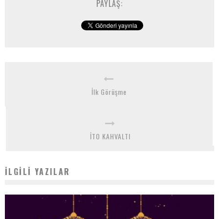
PAYLAŞ:
İlk Görüşme
İTO KAHVALTI
İLGILI YAZILAR