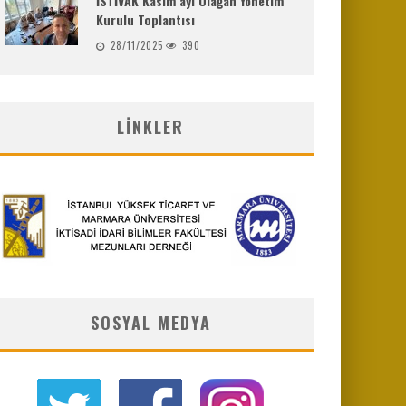
İSTİVAK Kasım ayı Olağan Yönetim
Kurulu Toplantısı
28/11/2025
390
LINKLER
SOSYAL MEDYA