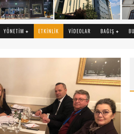
YÖNETIM
ETKINLIK
VIDEOLAR
BAĞIŞ
B