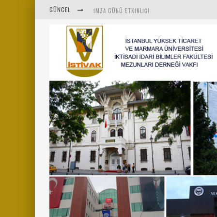
GÜNCEL
İMZA GÜNÜ ETKINLIĞI
İSTİVAK 2025 HAZIRAN AYI OLAĞAN YÖNETIM K
İSTİVAK 2025 NISAN AYI YÖNETIM KURULU TOPL
MENTÖR-MARMARA PROJESI KAHVALTI BULUŞMAS
“RUH VE BEDENİN UYANIŞI” KONULU ETKINLIĞIM
SAHNE SANATLARINDA İZ BIRAKAN CUMHURİYET 
MARMARA ÜNIVERSITESI REKTÖRÜ SAYIN MEHME