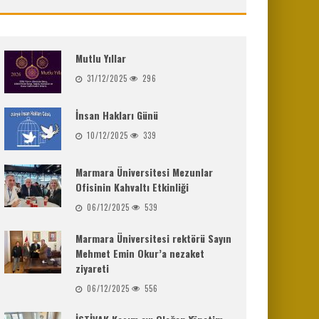
Mutlu Yıllar
31/12/2025
296
İnsan Hakları Günü
10/12/2025
339
Marmara Üniversitesi Mezunlar
Ofisinin Kahvaltı Etkinliği
06/12/2025
539
Marmara Üniversitesi rektörü Sayın
Mehmet Emin Okur’a nezaket
ziyareti
06/12/2025
556