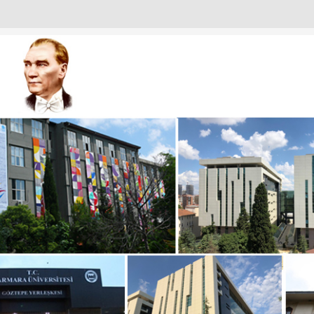
URULU
ANTISI
I
IZDEN KARELER
KADINLARI
T EMIN OKUR’A NEZAKET ZIYARETI