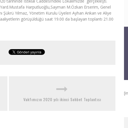
0 tarihinde İstiklal Caddesi’ndeki Lokalimizde gerçekleşti.
n Yard.Mustafa Harputluoğlu,Sayman M.Özkan Erserim, Genel
 Şükrü Yılmaz, Yönetim Kurulu Üyeleri Ayhan Arıkan ve Aliye
faaliyetlerin görüşüldüğü saat 19.00 da başlayan toplantı 21.00
[i
Vakfımızın 2020 yılı ikinci Sohbet Toplantısı