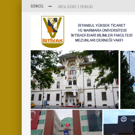
GÜNCEL
İMZA GÜNÜ ETKINLIĞI
İSTİVAK 2025 HAZIRAN AYI OLAĞAN YÖNETIM K
İSTİVAK 2025 NISAN AYI YÖNETIM KURULU TOPL
MENTÖR-MARMARA PROJESI KAHVALTI BULUŞMAS
“RUH VE BEDENİN UYANIŞI” KONULU ETKINLIĞIM
SAHNE SANATLARINDA İZ BIRAKAN CUMHURİYET 
MARMARA ÜNIVERSITESI REKTÖRÜ SAYIN MEHME