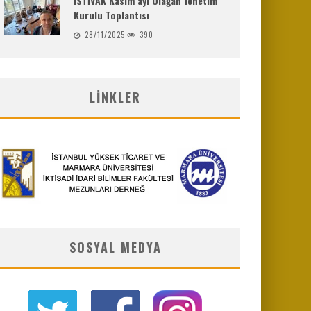
İSTİVAK Kasım ayı Olağan Yönetim
Kurulu Toplantısı
28/11/2025
390
LINKLER
SOSYAL MEDYA