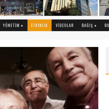
YÖNETIM
ETKINLIK
VIDEOLAR
BAĞIŞ
B