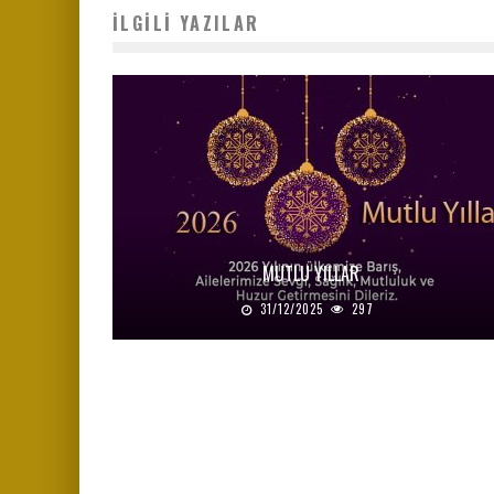
İLGILI YAZILAR
MUTLU YILLAR
31/12/2025
297