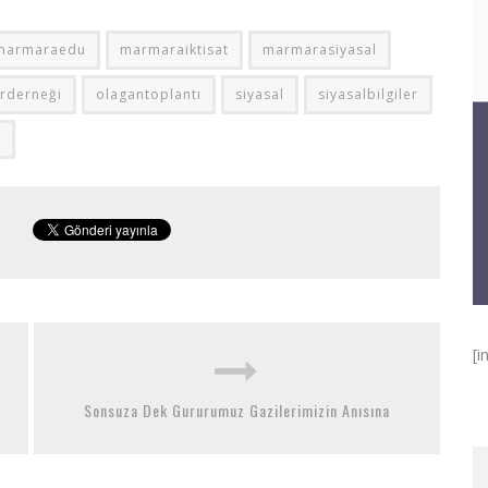
marmaraedu
marmaraiktisat
marmarasiyasal
rderneği
olagantoplantı
siyasal
siyasalbilgiler
u
[i
Sonsuza Dek Gururumuz Gazilerimizin Anısına