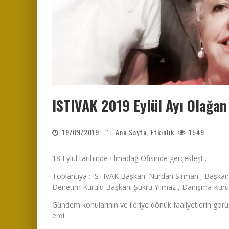
ISTIVAK 2019 Eylül Ayı Olağan
19/09/2019
Ana Sayfa
,
Etkinlik
1549
18 Eylül tarihinde Elmadağ Ofisinde gerçekleşti.
Toplantıya ; ISTIVAK Başkanı Nurdan Sirman , Başka
Denetim Kurulu Başkanı Şükrü Yılmaz , Danışma Kurul
Gündem konularının ve ileriye dönük faaliyetlerin gör
erdi .