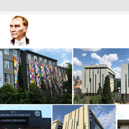
URULU
ANTISI
I
IZDEN KARELER
KADINLARI
T EMIN OKUR’A NEZAKET ZIYARETI