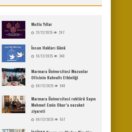
Mutlu Yıllar
31/12/2025
297
İnsan Hakları Günü
10/12/2025
340
Marmara Üniversitesi Mezunlar
Ofisinin Kahvaltı Etkinliği
06/12/2025
540
Marmara Üniversitesi rektörü Sayın
Mehmet Emin Okur’a nezaket
ziyareti
06/12/2025
557