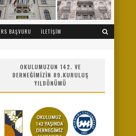
URS BAŞVURU
İLETIŞIM
OKULUMUZUN 142. VE
DERNEĞIMIZIN 89.KURULUŞ
YILDÖNÜMÜ