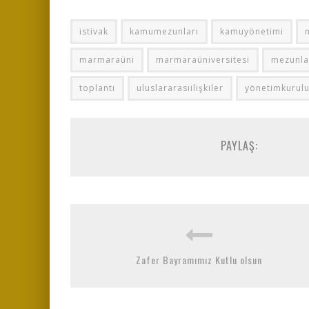
istivak
kamumezunları
kamuyönetimi
marmaraüni
marmaraüniversitesi
mezunla
toplantı
uluslararasıilişkiler
yönetimkurul
PAYLAŞ:
Zafer Bayramımız Kutlu olsun