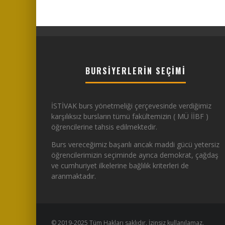
BURSIYERLERIN SEÇIMI
İSTİVAK burs yönetmeliği çerçevesinde verdiğimiz
karşılıksız bursların tümü fakültemizin ( MÜ İİBF )
öğrencilerine tahsis edilmektedir.
Burs vereceğimiz başarılı ancak maddi gücü yetersiz
öğrencilerimizin seçiminde ayrıca demokrat, çağdaş
ve cumhuriyet ilkelerine bağlılık kriterleri de
aranmaktadır.
© 2019-2025 Tüm Hakları saklıdır. İzinsiz kullanılamaz.