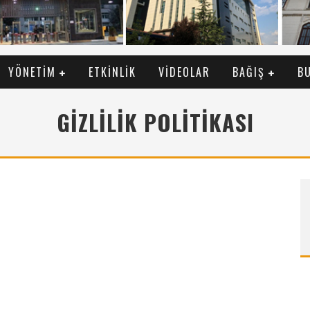
YÖNETIM
ETKINLIK
VIDEOLAR
BAĞIŞ
B
GIZLILIK POLITIKASI