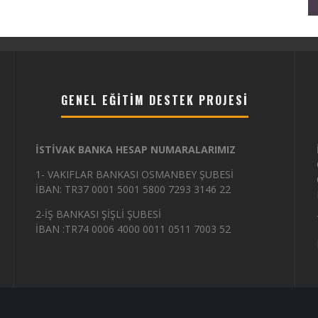
GENEL EĞITIM DESTEK PROJESI
İSTİVAK BANKA HESAP NUMARALARIMIZ
1- VAKIFLAR BANKASI OSMANBEY ŞUBESİ
İBAN: TR37 0001 5001 5800 7293 3146 22
2-İŞ BANKASI ŞİŞLİ ŞUBESİ
İBAN :TR74 0006 4000 0011 0511 7003 52