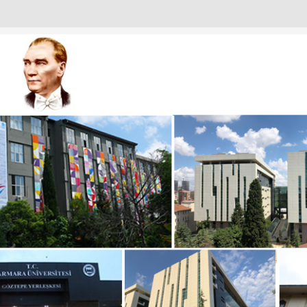
URULU
ANTISI
I
IZDEN KARELER
KADINLARI
T EMIN OKUR’A NEZAKET ZIYARETI