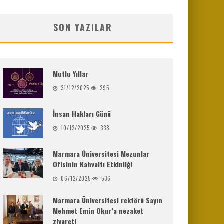
SON YAZILAR
Mutlu Yıllar
31/12/2025
295
İnsan Hakları Günü
10/12/2025
338
Marmara Üniversitesi Mezunlar
Ofisinin Kahvaltı Etkinliği
06/12/2025
536
Marmara Üniversitesi rektörü Sayın
Mehmet Emin Okur’a nezaket
ziyareti