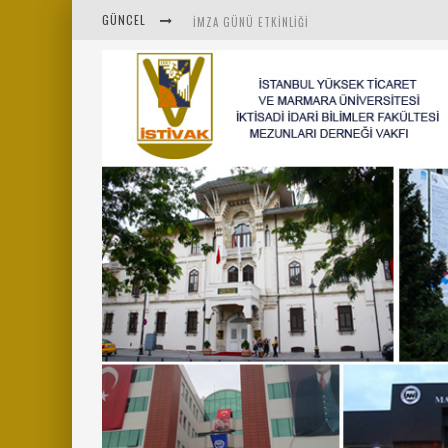
GÜNCEL
İMZA GÜNÜ ETKINLIĞI
İSTİVAK 2025 HAZIRAN AYI OLAĞAN YÖNETIM K
İSTİVAK 2025 NISAN AYI YÖNETIM KURULU TOPL
MENTÖR-MARMARA PROJESI KAHVALTI BULUŞMAS
“RUH VE BEDENİN UYANIŞI” KONULU ETKINLIĞIM
SAHNE SANATLARINDA İZ BIRAKAN CUMHURİYET 
MARMARA ÜNIVERSITESI REKTÖRÜ SAYIN MEHME