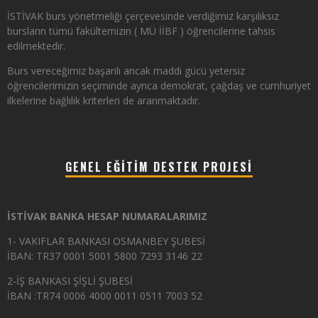
İSTİVAK burs yönetmeliği çerçevesinde verdiğimiz karşılıksız
bursların tümü fakültemizin ( MÜ İİBF ) öğrencilerine tahsis
edilmektedir.
Burs vereceğimiz başarılı ancak maddi gücü yetersiz
öğrencilerimizin seçiminde ayrıca demokrat, çağdaş ve cumhuriyet
ilkelerine bağlılık kriterleri de aranmaktadır.
GENEL EĞITIM DESTEK PROJESI
İSTİVAK BANKA HESAP NUMARALARIMIZ
1- VAKIFLAR BANKASI OSMANBEY ŞUBESİ
İBAN: TR37 0001 5001 5800 7293 3146 22
2-İŞ BANKASI ŞİŞLİ ŞUBESİ
İBAN :TR74 0006 4000 0011 0511 7003 52