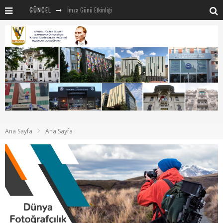
GÜNCEL
İmza Günü Etkinliği
İSTİVAK 2025 Haziran ayı Olağan Yönetim Kurulu
İSTİVAK 2025 Nisan Ayı Yönetim Kurulu Toplantısı
Mentör-Marmara projesi Kahvaltı Buluşması
“RUH VE BEDENİN UYANIŞI” konulu etkinliğimizden kareler
SAHNE SANATLARINDA İZ BIRAKAN CUMHURİYET KADINLARI
Marmara Üniversitesi rektörü Sayın Mehmet Emin Okur’a nezaket ziyareti
Ana Sayfa
Ana Sayfa