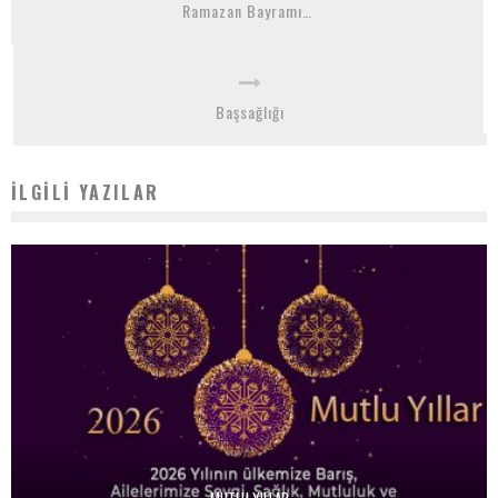
Ramazan Bayramı…
Başsağlığı
İLGILI YAZILAR