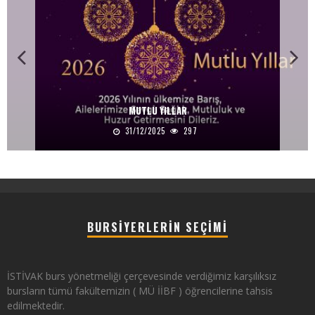
MUTLU YILLAR
31/12/2025
297
BURSIYERLERIN SEÇIMI
İSTİVAK burs yönetmeliği çerçevesinde verdiğimiz karşılıksız
bursların tümü fakültemizin ( MÜ İİBF ) öğrencilerine tahsis
edilmektedir.