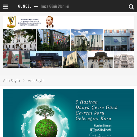
GÜNCEL
İmza Günü Etkinliği
İSTİVAK 2025 Haziran ayı Olağan Yönetim Kurulu
İSTİVAK 2025 Nisan Ayı Yönetim Kurulu Toplantısı
Mentör-Marmara projesi Kahvaltı Buluşması
“RUH VE BEDENİN UYANIŞI” konulu etkinliğimizden kareler
SAHNE SANATLARINDA İZ BIRAKAN CUMHURİYET KADINLARI
Marmara Üniversitesi rektörü Sayın Mehmet Emin Okur’a nezaket ziyareti
Ana Sayfa
Ana Sayfa