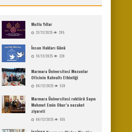
Mutlu Yıllar
31/12/2025
295
İnsan Hakları Günü
10/12/2025
339
Marmara Üniversitesi Mezunlar
Ofisinin Kahvaltı Etkinliği
06/12/2025
539
Marmara Üniversitesi rektörü Sayın
Mehmet Emin Okur’a nezaket
ziyareti
06/12/2025
555