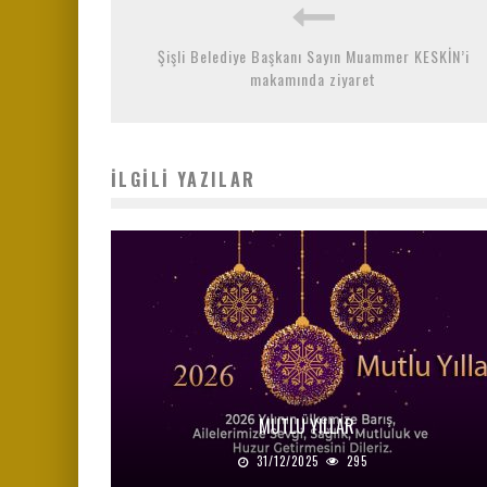
Şişli Belediye Başkanı Sayın Muammer KESKİN’i
makamında ziyaret
İLGILI YAZILAR
MUTLU YILLAR
31/12/2025
295