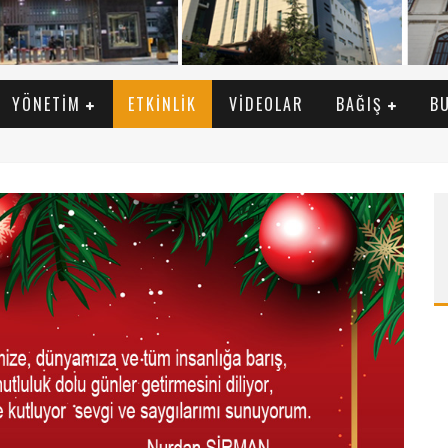
YÖNETIM
ETKINLIK
VIDEOLAR
BAĞIŞ
B