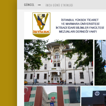
GÜNCEL
İMZA GÜNÜ ETKINLIĞI
İSTİVAK 2025 HAZIRAN AYI OLAĞAN YÖNETIM K
İSTİVAK 2025 NISAN AYI YÖNETIM KURULU TOPL
MENTÖR-MARMARA PROJESI KAHVALTI BULUŞMAS
“RUH VE BEDENİN UYANIŞI” KONULU ETKINLIĞIM
SAHNE SANATLARINDA İZ BIRAKAN CUMHURİYET 
MARMARA ÜNIVERSITESI REKTÖRÜ SAYIN MEHME