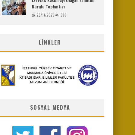
İSTİVAK Kasım ayı Olağan Yönetim
Kurulu Toplantısı
28/11/2025
390
LINKLER
SOSYAL MEDYA