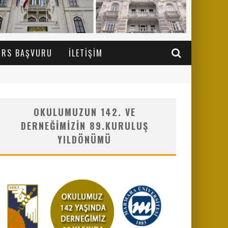
URS BAŞVURU
İLETIŞIM
OKULUMUZUN 142. VE
DERNEĞIMIZIN 89.KURULUŞ
YILDÖNÜMÜ