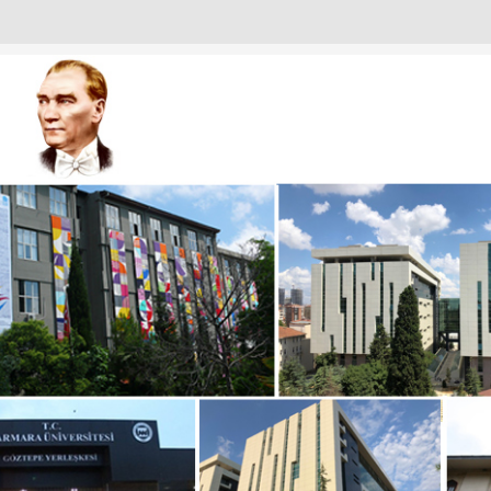
URULU
ANTISI
I
IZDEN KARELER
KADINLARI
T EMIN OKUR’A NEZAKET ZIYARETI