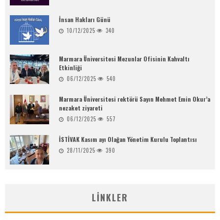
İnsan Hakları Günü
10/12/2025
340
Marmara Üniversitesi Mezunlar Ofisinin Kahvaltı
Etkinliği
06/12/2025
540
Marmara Üniversitesi rektörü Sayın Mehmet Emin Okur’a
nezaket ziyareti
06/12/2025
557
İSTİVAK Kasım ayı Olağan Yönetim Kurulu Toplantısı
28/11/2025
390
LINKLER