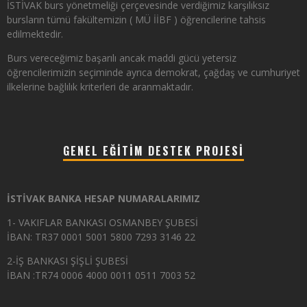
İSTİVAK burs yönetmeliği çerçevesinde verdiğimiz karşılıksız
bursların tümü fakültemizin ( MÜ İİBF ) öğrencilerine tahsis
edilmektedir.
Burs vereceğimiz başarılı ancak maddi gücü yetersiz
öğrencilerimizin seçiminde ayrıca demokrat, çağdaş ve cumhuriyet
ilkelerine bağlılık kriterleri de aranmaktadır.
GENEL EĞITIM DESTEK PROJESI
İSTİVAK BANKA HESAP NUMARALARIMIZ
1- VAKIFLAR BANKASI OSMANBEY ŞUBESİ
İBAN: TR37 0001 5001 5800 7293 3146 22
2-İŞ BANKASI ŞİŞLİ ŞUBESİ
İBAN :TR74 0006 4000 0011 0511 7003 52