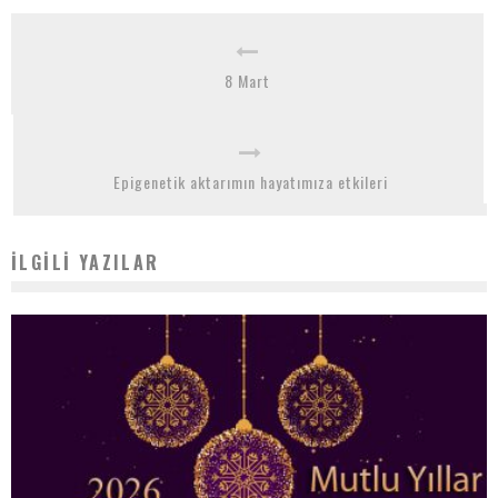
8 Mart
Epigenetik aktarımın hayatımıza etkileri
İLGILI YAZILAR