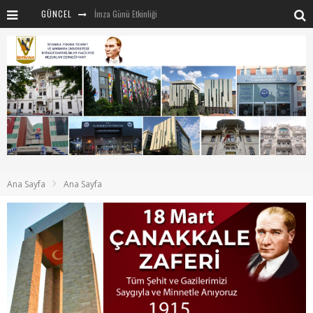
GÜNCEL
İmza Günü Etkinliği
İSTİVAK 2025 Haziran ayı Olağan Yönetim Kurulu
İSTİVAK 2025 Nisan Ayı Yönetim Kurulu Toplantısı
Mentör-Marmara projesi Kahvaltı Buluşması
“RUH VE BEDENİN UYANIŞI” konulu etkinliğimizden kareler
SAHNE SANATLARINDA İZ BIRAKAN CUMHURİYET KADINLARI
Marmara Üniversitesi rektörü Sayın Mehmet Emin Okur’a nezaket ziyareti
Ana Sayfa
Ana Sayfa