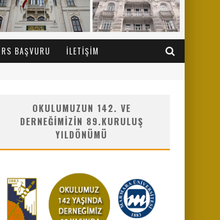
URS BAŞVURU
İLETIŞIM
OKULUMUZUN 142. VE
DERNEĞIMIZIN 89.KURULUŞ
YILDÖNÜMÜ