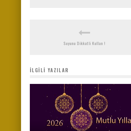
Suyunu Dikkatli Kullan !
İLGILI YAZILAR