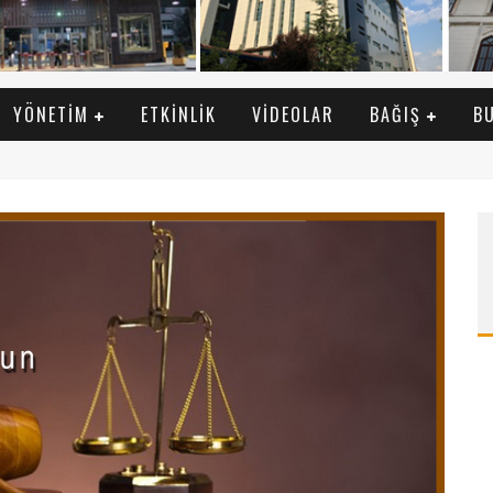
YÖNETIM
ETKINLIK
VIDEOLAR
BAĞIŞ
B