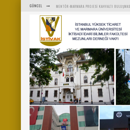
GÜNCEL
MENTÖR-MARMARA PROJESI KAHVALTI BULUŞMAS
“RUH VE BEDENİN UYANIŞI” KONULU ETKINLIĞIM
SAHNE SANATLARINDA İZ BIRAKAN CUMHURİYET 
MARMARA ÜNIVERSITESI REKTÖRÜ SAYIN MEHME
İMZA GÜNÜ ETKINLIĞI
İSTİVAK 2025 HAZIRAN AYI OLAĞAN YÖNETIM K
İSTİVAK 2025 NISAN AYI YÖNETIM KURULU TOPL