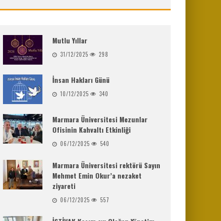
Mutlu Yıllar
31/12/2025
298
İnsan Hakları Günü
10/12/2025
340
Marmara Üniversitesi Mezunlar
Ofisinin Kahvaltı Etkinliği
06/12/2025
540
Marmara Üniversitesi rektörü Sayın
Mehmet Emin Okur’a nezaket
ziyareti
06/12/2025
557