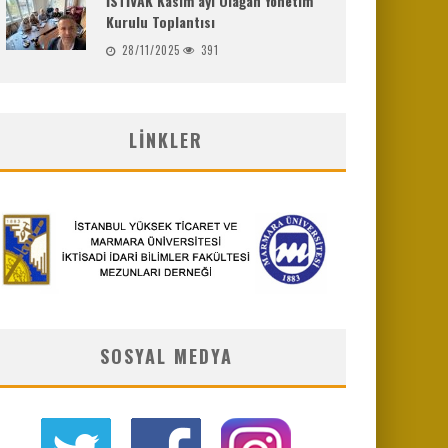
İSTİVAK Kasım ayı Olağan Yönetim
Kurulu Toplantısı
28/11/2025
391
LINKLER
SOSYAL MEDYA