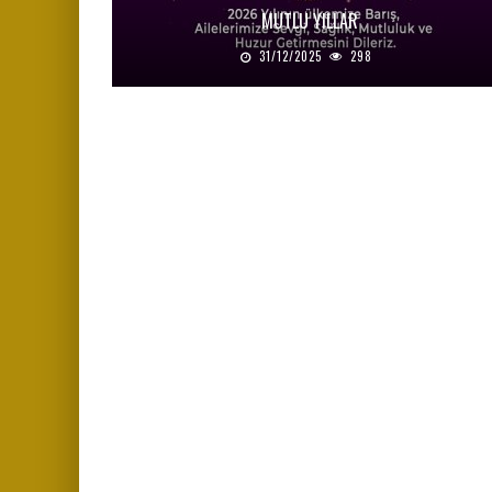
MUTLU YILLAR
31/12/2025
298