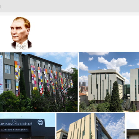
I
IZDEN KARELER
KADINLARI
T EMIN OKUR’A NEZAKET ZIYARETI
URULU
ANTISI