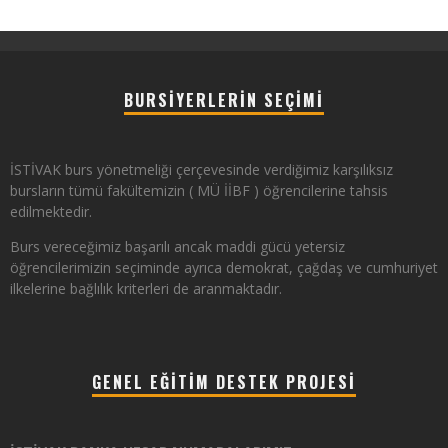
BURSIYERLERIN SEÇIMI
İSTİVAK burs yönetmeliği çerçevesinde verdiğimiz karşılıksız
bursların tümü fakültemizin ( MÜ İİBF ) öğrencilerine tahsis
edilmektedir.
Burs vereceğimiz başarılı ancak maddi gücü yetersiz
öğrencilerimizin seçiminde ayrıca demokrat, çağdaş ve cumhuriyet
ilkelerine bağlılık kriterleri de aranmaktadır.
GENEL EĞITIM DESTEK PROJESI