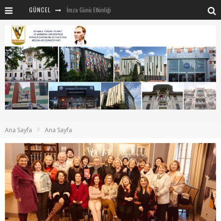
GÜNCEL
İmza Günü Etkinliği
İSTİVAK 2025 Haziran ayı Olağan Yönetim Kurulu
İSTİVAK 2025 Nisan Ayı Yönetim Kurulu Toplantısı
Mentör-Marmara projesi Kahvaltı Buluşması
“RUH VE BEDENİN UYANIŞI” konulu etkinliğimizden kareler
SAHNE SANATLARINDA İZ BIRAKAN CUMHURİYET KADINLARI
Marmara Üniversitesi rektörü Sayın Mehmet Emin Okur’a nezaket ziyareti
Ana Sayfa
Ana Sayfa