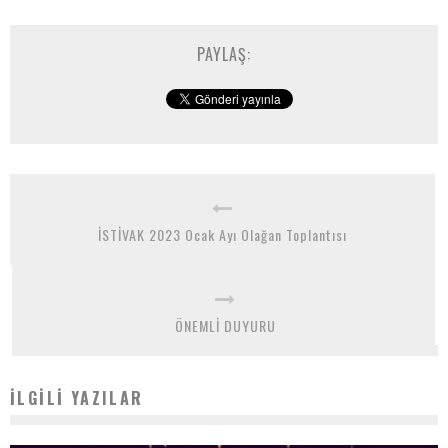
PAYLAŞ:
İSTİVAK 2023 Ocak Ayı Olağan Toplantısı
ÖNEMLİ DUYURU
İLGILI YAZILAR