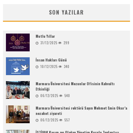
SON YAZILAR
Mutlu Yıllar
31/12/2025
299
İnsan Hakları Günü
10/12/2025
340
Marmara Üniversitesi Mezunlar Ofisinin Kahvaltı
Etkinliği
06/12/2025
540
Marmara Üniversitesi rektörü Sayın Mehmet Emin Okur’a
nezaket ziyareti
06/12/2025
557
İSTİVAK Kasım ayı Olağan Yönetim Kurulu Toplantısı