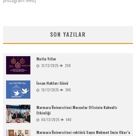
[instagram-feed]
SON YAZILAR
Mutlu Yıllar
31/12/2025
298
İnsan Hakları Günü
10/12/2025
340
Marmara Üniversitesi Mezunlar Ofisinin Kahvaltı
Etkinliği
06/12/2025
540
Marmara Üniversitesi rektörü Sayın Mehmet Emin Okur’a