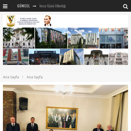
GÜNCEL
İmza Günü Etkinliği
İSTİVAK 2025 Haziran ayı Olağan Yönetim Kurulu
İSTİVAK 2025 Nisan Ayı Yönetim Kurulu Toplantısı
Mentör-Marmara projesi Kahvaltı Buluşması
“RUH VE BEDENİN UYANIŞI” konulu etkinliğimizden kareler
SAHNE SANATLARINDA İZ BIRAKAN CUMHURİYET KADINLARI
Marmara Üniversitesi rektörü Sayın Mehmet Emin Okur’a nezaket ziyareti
Ana Sayfa
Ana Sayfa