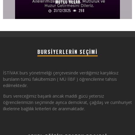
MUTLU YILLAR
31/12/2025
298
BURSIYERLERIN SEÇIMI
İSTİVAK burs yönetmeliği çerçevesinde verdiğimiz karşılıksız
bursların tümü fakültemizin ( MÜ İİBF ) öğrencilerine tahsis
edilmektedir.
Burs vereceğimiz başarılı ancak maddi gücü yetersiz
öğrencilerimizin seçiminde ayrıca demokrat, çağdaş ve cumhuriyet
ilkelerine bağlılık kriterleri de aranmaktadır.